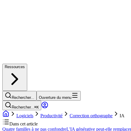
Ressources
Rechercher...
Ouverture du menu
Rechercher...
⌘
K
Logiciels
Productivité
Correction orthographe
IA
Dans cet article
Quatre familles à ne pas confondre
L'IA générative peut-elle remplacer