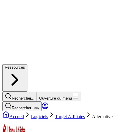
Ressources
Rechercher...
Ouverture du menu
Rechercher...
⌘
K
Accueil
Logiciels
Target Affiliates
Alternatives