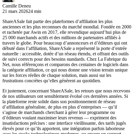
Camille Deneu
21 mars 2026
24 min
ShareASale fait partie des plateformes d’affiliation les plus
anciennes et les plus reconnues du marché mondial. Fondée en 2000
et rachetée par Awin en 2017, elle revendique aujourd’hui plus de
25 000 marchands actifs et des millions de partenaires affiliés à
travers le globe. Pour beaucoup d’annonceurs et d’éditeurs qui ont
débuté dans l’affiliation, ShareASale a représenté la porte d’entrée
naturelle : accessible, dotée d’un réseau étendu, et offrant des outils
de suivi corrects pour des besoins standards. Chez La Fabrique du
Net, nous référençons et comparons des centaines de logiciels dans
la catégorie affiliation, ce qui nous donne une vision terrain unique
sur les forces réelles de chaque solution, mais aussi sur les
frustrations concrètes qu’elles génèrent au quotidien.
Et justement, concernant ShareASale, les retours que nous recevons
de nos utilisateurs ont sensiblement évolué ces dernières années. Si
la plateforme reste solide dans son positionnement de réseau
d’affiliation généraliste, de plus en plus d’entreprises — qu’il
s’agisse de marchands cherchant à gérer leur programme ou
d’éditeurs voulant maximiser leurs revenus — expriment des
insatisfactions précises : une interface vieillissante, des tarifs jugés
élevés pour ce qu’ils apportent, une intégration parfois laborieuse
avec les stacks technologiques modernes, ou encore un support