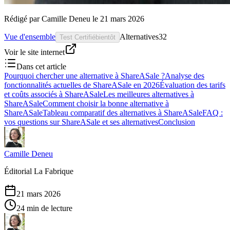
Rédigé par
Camille Deneu
le
21 mars 2026
Vue d'ensemble
Alternatives
32
Test Certifié
bientôt
Voir le site internet
Dans cet article
Pourquoi chercher une alternative à ShareASale ?
Analyse des
fonctionnalités actuelles de ShareASale en 2026
Évaluation des tarifs
et coûts associés à ShareASale
Les meilleures alternatives à
ShareASale
Comment choisir la bonne alternative à
ShareASale
Tableau comparatif des alternatives à ShareASale
FAQ :
vos questions sur ShareASale et ses alternatives
Conclusion
Camille Deneu
Éditorial La Fabrique
21 mars 2026
24 min de lecture