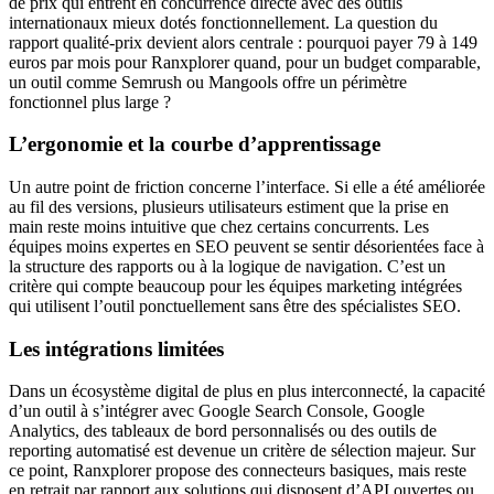
de prix qui entrent en concurrence directe avec des outils
internationaux mieux dotés fonctionnellement. La question du
rapport qualité-prix devient alors centrale : pourquoi payer 79 à 149
euros par mois pour Ranxplorer quand, pour un budget comparable,
un outil comme Semrush ou Mangools offre un périmètre
fonctionnel plus large ?
L’ergonomie et la courbe d’apprentissage
Un autre point de friction concerne l’interface. Si elle a été améliorée
au fil des versions, plusieurs utilisateurs estiment que la prise en
main reste moins intuitive que chez certains concurrents. Les
équipes moins expertes en SEO peuvent se sentir désorientées face à
la structure des rapports ou à la logique de navigation. C’est un
critère qui compte beaucoup pour les équipes marketing intégrées
qui utilisent l’outil ponctuellement sans être des spécialistes SEO.
Les intégrations limitées
Dans un écosystème digital de plus en plus interconnecté, la capacité
d’un outil à s’intégrer avec Google Search Console, Google
Analytics, des tableaux de bord personnalisés ou des outils de
reporting automatisé est devenue un critère de sélection majeur. Sur
ce point, Ranxplorer propose des connecteurs basiques, mais reste
en retrait par rapport aux solutions qui disposent d’API ouvertes ou