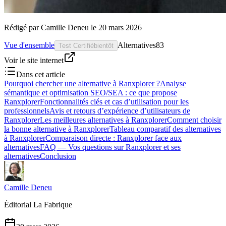
Rédigé par
Camille Deneu
le
20 mars 2026
Vue d'ensemble
Alternatives
83
Test Certifié
bientôt
Voir le site internet
Dans cet article
Pourquoi chercher une alternative à Ranxplorer ?
Analyse
sémantique et optimisation SEO/SEA : ce que propose
Ranxplorer
Fonctionnalités clés et cas d’utilisation pour les
professionnels
Avis et retours d’expérience d’utilisateurs de
Ranxplorer
Les meilleures alternatives à Ranxplorer
Comment choisir
la bonne alternative à Ranxplorer
Tableau comparatif des alternatives
à Ranxplorer
Comparaison directe : Ranxplorer face aux
alternatives
FAQ — Vos questions sur Ranxplorer et ses
alternatives
Conclusion
Camille Deneu
Éditorial La Fabrique