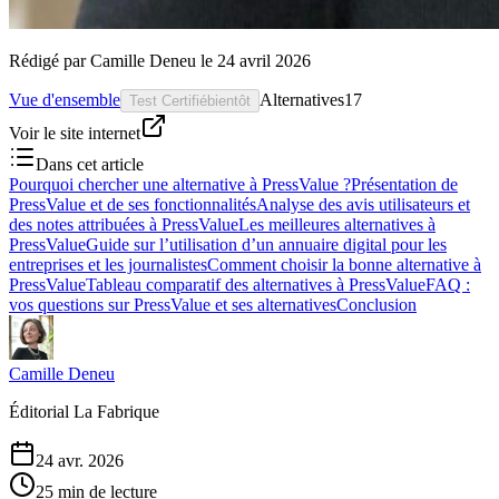
Rédigé par
Camille Deneu
le
24 avril 2026
Vue d'ensemble
Alternatives
17
Test Certifié
bientôt
Voir le site internet
Dans cet article
Pourquoi chercher une alternative à PressValue ?
Présentation de
PressValue et de ses fonctionnalités
Analyse des avis utilisateurs et
des notes attribuées à PressValue
Les meilleures alternatives à
PressValue
Guide sur l’utilisation d’un annuaire digital pour les
entreprises et les journalistes
Comment choisir la bonne alternative à
PressValue
Tableau comparatif des alternatives à PressValue
FAQ :
vos questions sur PressValue et ses alternatives
Conclusion
Camille Deneu
Éditorial La Fabrique
24 avr. 2026
25 min de lecture