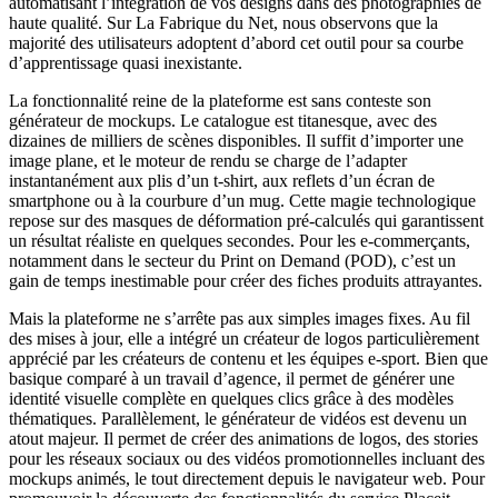
automatisant l’intégration de vos designs dans des photographies de
haute qualité. Sur La Fabrique du Net, nous observons que la
majorité des utilisateurs adoptent d’abord cet outil pour sa courbe
d’apprentissage quasi inexistante.
La fonctionnalité reine de la plateforme est sans conteste son
générateur de mockups. Le catalogue est titanesque, avec des
dizaines de milliers de scènes disponibles. Il suffit d’importer une
image plane, et le moteur de rendu se charge de l’adapter
instantanément aux plis d’un t-shirt, aux reflets d’un écran de
smartphone ou à la courbure d’un mug. Cette magie technologique
repose sur des masques de déformation pré-calculés qui garantissent
un résultat réaliste en quelques secondes. Pour les e-commerçants,
notamment dans le secteur du Print on Demand (POD), c’est un
gain de temps inestimable pour créer des fiches produits attrayantes.
Mais la plateforme ne s’arrête pas aux simples images fixes. Au fil
des mises à jour, elle a intégré un créateur de logos particulièrement
apprécié par les créateurs de contenu et les équipes e-sport. Bien que
basique comparé à un travail d’agence, il permet de générer une
identité visuelle complète en quelques clics grâce à des modèles
thématiques. Parallèlement, le générateur de vidéos est devenu un
atout majeur. Il permet de créer des animations de logos, des stories
pour les réseaux sociaux ou des vidéos promotionnelles incluant des
mockups animés, le tout directement depuis le navigateur web. Pour