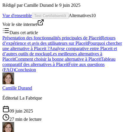
Rédigé par
Camille Durand
le
9 juin 2025
Vue d'ensemble
Alternatives
10
Test Certifié
bientôt
Voir le site internet
Dans cet article
Présentation des fonctionnalités principales de Placeit
Retours
d’expérience et avis des utilisateurs sur Placeit
Pourquoi chercher
une alternative à Placeit ?
Analyse comparative entre Placeit et
d’autres outils de mockup
Les meilleures alternatives à
Placeit
Comment choisir la bonne alternative à Placeit
Tableau
comparatif des alternatives à Placeit
Foire aux questions
(FAQ)
Conclusion
Camille Durand
Éditorial La Fabrique
09 juin 2025
27 min de lecture