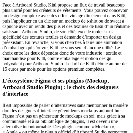
Face à Artboard Studio, Kittl propose un flux de travail beaucoup
plus unifié pour les créateurs de vêtements. Vous pouvez concevoir
un design complexe avec des effets vintage directement dans Kittl,
puis l’appliquer en un clic sur un mockup de t-shirt ou de sweat à
capuche avec un rendu des plis et des textures de tissu d’un réalisme
saisissant. Artboard Studio, de son côté, excelle moins sur la
spécificité des textures textiles et demande d’importer un design
préexistant. En revanche, si vous cherchez à faire une animation
d’emballage qui s’ouvre, Kittl ne vous sera d’aucune utilité. Le
choix entre les deux dépendra donc de votre industrie : textile et
marchandise pour Kittl, contre emballage et motion design
polyvalent pour Artboard Studio. Le tarif de Kittl débute autour de
15 euros par mois pour les options premium complètes.
L’écosystème Figma et ses plugins (Mockup,
Artboard Studio Plugin) : le choix des designers
d’interface
Il est impossible de parler d’alternatives sans mentionner la manière
dont les designers d’interface gèrent leurs mockups aujourd’hui.
Figma n’est pas un générateur de mockups en soi, mais grâce à sa
communauté et à sa bibliothèque de plugins, il est devenu une
alternative incontournable. Des plugins comme « Mockup »,
« Angle » ou même le plugin officiel d’Artboard Studio permettent