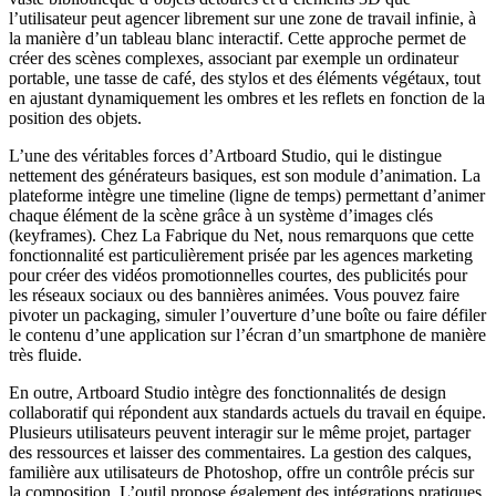
l’utilisateur peut agencer librement sur une zone de travail infinie, à
la manière d’un tableau blanc interactif. Cette approche permet de
créer des scènes complexes, associant par exemple un ordinateur
portable, une tasse de café, des stylos et des éléments végétaux, tout
en ajustant dynamiquement les ombres et les reflets en fonction de la
position des objets.
L’une des véritables forces d’Artboard Studio, qui le distingue
nettement des générateurs basiques, est son module d’animation. La
plateforme intègre une timeline (ligne de temps) permettant d’animer
chaque élément de la scène grâce à un système d’images clés
(keyframes). Chez La Fabrique du Net, nous remarquons que cette
fonctionnalité est particulièrement prisée par les agences marketing
pour créer des vidéos promotionnelles courtes, des publicités pour
les réseaux sociaux ou des bannières animées. Vous pouvez faire
pivoter un packaging, simuler l’ouverture d’une boîte ou faire défiler
le contenu d’une application sur l’écran d’un smartphone de manière
très fluide.
En outre, Artboard Studio intègre des fonctionnalités de design
collaboratif qui répondent aux standards actuels du travail en équipe.
Plusieurs utilisateurs peuvent interagir sur le même projet, partager
des ressources et laisser des commentaires. La gestion des calques,
familière aux utilisateurs de Photoshop, offre un contrôle précis sur
la composition. L’outil propose également des intégrations pratiques,