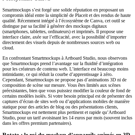
Smartmockups s’est forgé une solide réputation en proposant un
compromis idéal entre la simplicité de Placeit et des rendus de haute
qualité. Récemment intégré à l’écosystème de Canva, cet outil se
distingue par sa facilité à générer des mockups digitaux
(smartphones, tablettes, ordinateurs) et imprimés. Il propose une
interface claire, axée sur l’efficacité, avec la possibilité d’importer
directement des visuels depuis de nombreuses sources web ou
cloud.
En confrontant Smartmockups à Artboard Studio, nous observons
que Smartmockups prend l’avantage sur la fluidité d’intégration
pour les créateurs de contenu web. L’interface est beaucoup moins
intimidante, ce qui réduit la courbe d’apprentissage à zéro.
Cependant, Smartmockups ne propose pas d’animations 3D ni de
composition de scène sur mesure. Vous êtes limités aux scènes
préexistantes, bien que vous puissiez modifier la couleur de fond de
certains modèles isolés. Si votre besoin principal est de présenter des
captures d’écran de sites web ou d’applications mobiles de manière
statique pour des articles de blog ou des présentations clients,
Smartmockups est nettement plus pertinent et rapide qu’Artboard
Studio, pour un tarif avoisinant les 14 euros par mois (souvent inclus
dans les offres premium partenaires).
Rotato : le roi du mockup d’appareils animés en 3D