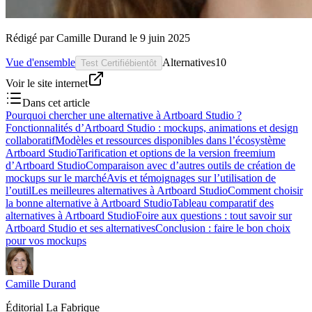
Rédigé par
Camille Durand
le
9 juin 2025
Vue d'ensemble
Alternatives
10
Test Certifié
bientôt
Voir le site internet
Dans cet article
Pourquoi chercher une alternative à Artboard Studio ?
Fonctionnalités d’Artboard Studio : mockups, animations et design
collaboratif
Modèles et ressources disponibles dans l’écosystème
Artboard Studio
Tarification et options de la version freemium
d’Artboard Studio
Comparaison avec d’autres outils de création de
mockups sur le marché
Avis et témoignages sur l’utilisation de
l’outil
Les meilleures alternatives à Artboard Studio
Comment choisir
la bonne alternative à Artboard Studio
Tableau comparatif des
alternatives à Artboard Studio
Foire aux questions : tout savoir sur
Artboard Studio et ses alternatives
Conclusion : faire le bon choix
pour vos mockups
Camille Durand
Éditorial La Fabrique