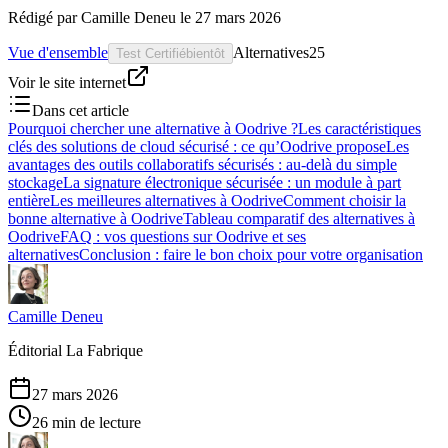
Rédigé par
Camille Deneu
le
27 mars 2026
Vue d'ensemble
Alternatives
25
Test Certifié
bientôt
Voir le site internet
Dans cet article
Pourquoi chercher une alternative à Oodrive ?
Les caractéristiques
clés des solutions de cloud sécurisé : ce qu’Oodrive propose
Les
avantages des outils collaboratifs sécurisés : au-delà du simple
stockage
La signature électronique sécurisée : un module à part
entière
Les meilleures alternatives à Oodrive
Comment choisir la
bonne alternative à Oodrive
Tableau comparatif des alternatives à
Oodrive
FAQ : vos questions sur Oodrive et ses
alternatives
Conclusion : faire le bon choix pour votre organisation
Camille Deneu
Éditorial La Fabrique
27 mars 2026
26 min de lecture