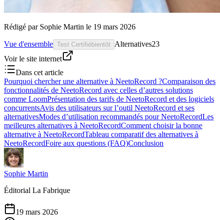
Rédigé par
Sophie Martin
le
19 mars 2026
Vue d'ensemble
Alternatives
23
Test Certifié
bientôt
Voir le site internet
Dans cet article
Pourquoi chercher une alternative à NeetoRecord ?
Comparaison des
fonctionnalités de NeetoRecord avec celles d’autres solutions
comme Loom
Présentation des tarifs de NeetoRecord et des logiciels
concurrents
Avis des utilisateurs sur l’outil NeetoRecord et ses
alternatives
Modes d’utilisation recommandés pour NeetoRecord
Les
meilleures alternatives à NeetoRecord
Comment choisir la bonne
alternative à NeetoRecord
Tableau comparatif des alternatives à
NeetoRecord
Foire aux questions (FAQ)
Conclusion
Sophie Martin
Éditorial La Fabrique
19 mars 2026