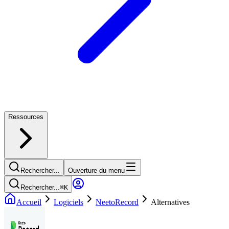
Ressources
Rechercher...
Ouverture du menu
Rechercher...
⌘
K
Accueil
Logiciels
NeetoRecord
Alternatives