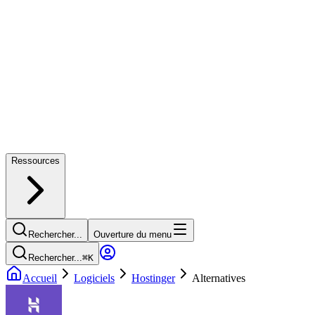
Ressources
Rechercher...
Ouverture du menu
Rechercher...
⌘
K
Accueil
Logiciels
Hostinger
Alternatives