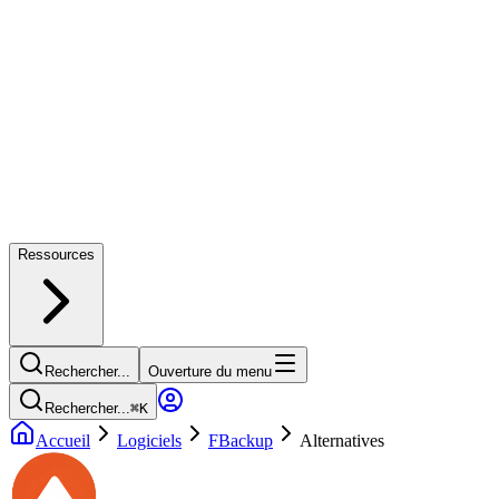
Ressources
Rechercher...
Ouverture du menu
Rechercher...
⌘
K
Accueil
Logiciels
FBackup
Alternatives