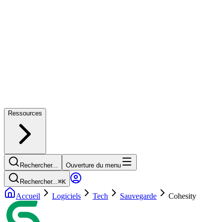
Ressources
Rechercher...
Ouverture du menu
Rechercher...
⌘
K
Accueil
Logiciels
Tech
Sauvegarde
Cohesity