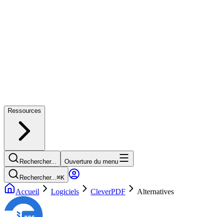
Ressources
Rechercher...
Ouverture du menu
Rechercher...
⌘
K
Accueil
Logiciels
CleverPDF
Alternatives