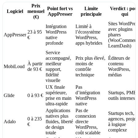
Prix
Point fort vs
Limite
Verdict : pou
Logiciel
mensuel
AppPresser
principale
qui
(€)
Sites WordPres
Intégration
Limité à
avec plugins
23 à 95
WordPress
l’écosystème
AppPresser
phares
€
native
WordPress,
(WooCommerc
profonde
apps hybrides
LearnDash)
Service
accompagné,
Prix plus élevé,
Éditeurs de
À partir
meilleur
moins de
contenu
MobiLoud
de 93 €
support,
contrôle
WordPress,
fidélité
technique
médias
visuelle
UX finale
Pas
supérieure,
d’intégration
Startups, PME,
Glide
0 à 93 €
prise en main
WordPress
outils internes
ultra-rapide
native
Applications
Pas de
Startups tech,
natives plus
connexion
0 à 235
agences, projet
Adalo
fluides, liberté
directe
€
à logique
de design
WordPress,
complexe
totale
coût scalable