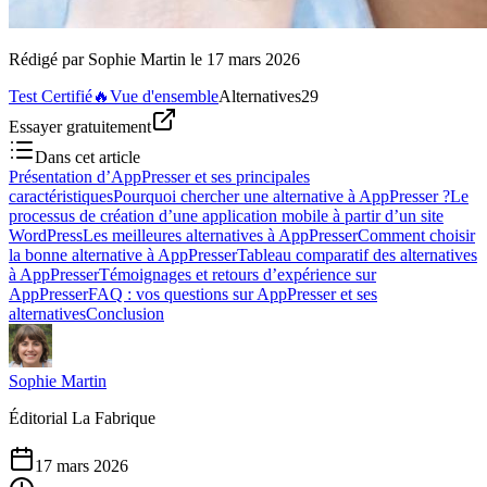
Rédigé par
Sophie Martin
le
17 mars 2026
Test Certifié
🔥
Vue d'ensemble
Alternatives
29
Essayer gratuitement
Dans cet article
Présentation d’AppPresser et ses principales
caractéristiques
Pourquoi chercher une alternative à AppPresser ?
Le
processus de création d’une application mobile à partir d’un site
WordPress
Les meilleures alternatives à AppPresser
Comment choisir
la bonne alternative à AppPresser
Tableau comparatif des alternatives
à AppPresser
Témoignages et retours d’expérience sur
AppPresser
FAQ : vos questions sur AppPresser et ses
alternatives
Conclusion
Sophie Martin
Éditorial La Fabrique
17 mars 2026