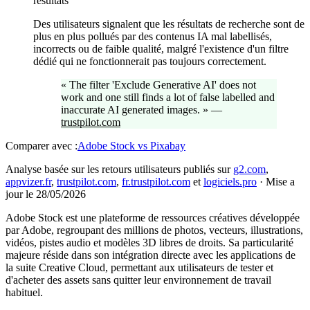
résultats
Des utilisateurs signalent que les résultats de recherche sont de
plus en plus pollués par des contenus IA mal labellisés,
incorrects ou de faible qualité, malgré l'existence d'un filtre
dédié qui ne fonctionnerait pas toujours correctement.
«
The filter 'Exclude Generative AI' does not
work and one still finds a lot of false labelled and
inaccurate AI generated images.
»
—
trustpilot.com
Comparer avec :
Adobe Stock
vs
Pixabay
Analyse basée sur les retours utilisateurs publiés sur
g2.com
,
appvizer.fr
,
trustpilot.com
,
fr.trustpilot.com
et
logiciels.pro
·
Mise a
jour le 28/05/2026
Adobe Stock est une plateforme de ressources créatives développée
par Adobe, regroupant des millions de photos, vecteurs, illustrations,
vidéos, pistes audio et modèles 3D libres de droits. Sa particularité
majeure réside dans son intégration directe avec les applications de
la suite Creative Cloud, permettant aux utilisateurs de tester et
d'acheter des assets sans quitter leur environnement de travail
habituel.