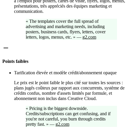
à l'emploi pour posters, cartes de visite, flyers, logos, menus,
présentations, très appréciés des équipes marketing et
communication.
«
The templates cover the full spread of
advertising and marketing needs, including
posters, business cards, flyers, letters, cover
letters, logos, menus, etc.
»
—
g2.com
Points faibles
Tarification élevée et modèle crédit/abonnement opaque
Le prix est le point faible le plus cité sur toutes les sources :
plans jugés coûteux par rapport aux concurrents, système de
crédits confus, nombre d'assets limités par formule, et
abonnement non inclus dans Creative Cloud.
«
Pricing is the biggest downside.
Credits/subscriptions can get confusing, and if
you're not careful, you burn through credits
pretty fast.
»
—
g2.com