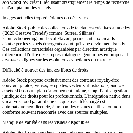
son workflow créatif, réduisant drastiquement le temps de recherche
et d'adaptation des visuels.
Images actuelles trop génériques ou déjà vues
Adobe Stock publie des collections de tendances créatives annuelles
('2026 Creative Trends') comme 'Surreal Silliness',
'Connectioneering' ou 'Local Flavor', permettant aux créatifs
d'anticiper les visuels émergents avant qu'ils ne deviennent banals.
Ces collections curatoriales organisées par direction artistique
différencient l'offre des simples catalogues génériques en proposant
des assets alignés sur les évolutions esthétiques du marché.
Difficulté à trouver des images libres de droits
Adobe Stock propose exclusivement des contenus royalty-free
couvrant photos, vidéos, templates, vecteurs, illustrations, audio et
assets 3D sous un plan d'abonnement unique, simplifiant la gestion
juridique des droits pour les professionnels. L'intégration native dans
Creative Cloud garantit que chaque asset téléchargé est
automatiquement licencié, éliminant les risques d'utilisation non
conforme souvent rencontrés avec des sources multiples.
Manque de variété dans les visuels disponibles
Adobe Stock combine dans un seul abonnement des formats très