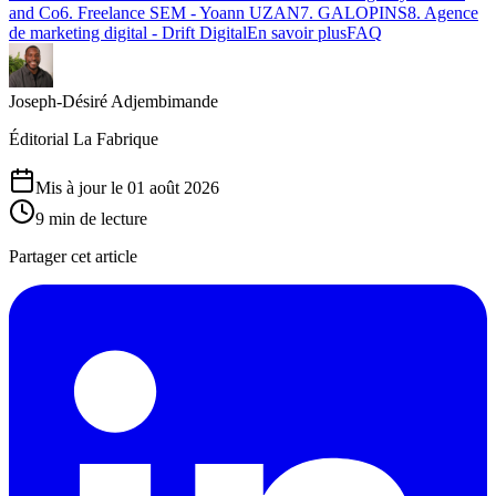
and Co
6
.
Freelance SEM - Yoann UZAN
7
.
GALOPINS
8
.
Agence
de marketing digital - Drift Digital
En savoir plus
FAQ
Joseph-Désiré Adjembimande
Éditorial La Fabrique
Mis à jour le 01 août 2026
9
min de lecture
Partager cet article