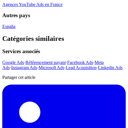
Agences YouTube Ads en France
Autres pays
España
Catégories similaires
Services associés
Google Ads
·
Référencement payant
·
Facebook Ads
·
Meta
Ads
·
Instagram Ads
·
Microsoft Ads
·
Lead Acquisition
·
Linkedin Ads
Partager cet article