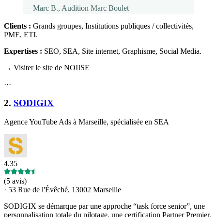
—
Marc B.
, Audition Marc Boulet
Clients :
Grands groupes, Institutions publiques / collectivités,
PME, ETI
.
Expertises :
SEO, SEA, Site internet, Graphisme, Social Media
.
→ Visiter le site de NOIISE
·
·
·
2
.
SODIGIX
Agence YouTube Ads à Marseille, spécialisée en SEA
4.35
(
5 avis
)
·
53 Rue de l'Évêché, 13002 Marseille
SODIGIX se démarque par une approche “task force senior”, une
personnalisation totale du pilotage, une certification Partner Premier,