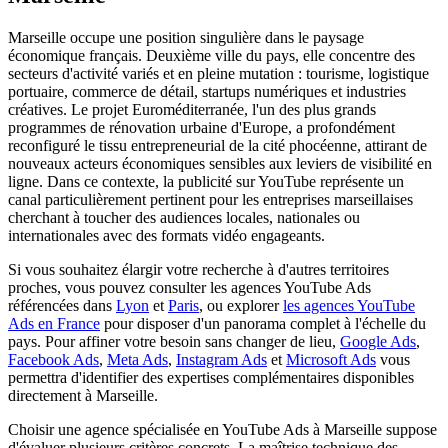
Marseille occupe une position singulière dans le paysage
économique français. Deuxième ville du pays, elle concentre des
secteurs d'activité variés et en pleine mutation : tourisme, logistique
portuaire, commerce de détail, startups numériques et industries
créatives. Le projet Euroméditerranée, l'un des plus grands
programmes de rénovation urbaine d'Europe, a profondément
reconfiguré le tissu entrepreneurial de la cité phocéenne, attirant de
nouveaux acteurs économiques sensibles aux leviers de visibilité en
ligne. Dans ce contexte, la publicité sur YouTube représente un
canal particulièrement pertinent pour les entreprises marseillaises
cherchant à toucher des audiences locales, nationales ou
internationales avec des formats vidéo engageants.
Si vous souhaitez élargir votre recherche à d'autres territoires
proches, vous pouvez consulter les agences YouTube Ads
référencées dans
Lyon
et
Paris
, ou explorer
les agences YouTube
Ads en France
pour disposer d'un panorama complet à l'échelle du
pays. Pour affiner votre besoin sans changer de lieu,
Google Ads
,
Facebook Ads
,
Meta Ads
,
Instagram Ads
et
Microsoft Ads
vous
permettra d'identifier des expertises complémentaires disponibles
directement à Marseille.
Choisir une agence spécialisée en YouTube Ads à Marseille suppose
d'évaluer plusieurs critères concrets. La maîtrise technique des