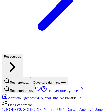
Ressources
Rechercher...
Ouverture du menu
Trouver une agence
Rechercher...
⌘
K
Accueil
/
Agences
/
SEA
/
YouTube Ads
/
Marseille
Dans cet article
1
.
NOIISE
2
.
SODIGIX
3
.
NumericUP
4
.
Darwin Agency
5
.
Jones