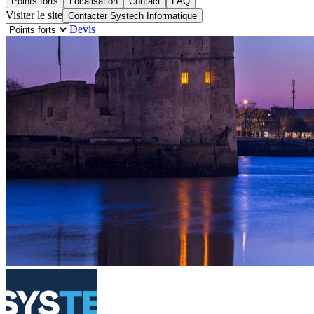
Points forts
Localisation
Contact
FAQ
Visiter le site
Contacter Systech Informatique
Devis