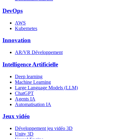
DevOps
AWS
Kubernetes
Innovation
AR/VR Développement
Intelligence Artificielle
Deep learning
Machine Learning
Large Language Models (LLM)
ChatGPT
Agents IA
Automatisation IA
Jeux vidéo
Développement jeu vidéo 3D
Unity 3D