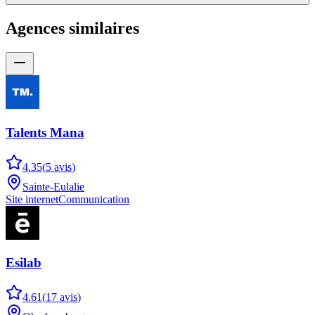
Agences similaires
Talents Mana
4.35
(
5
avis
)
Sainte-Eulalie
Site internet
Communication
Esilab
4.61
(
17
avis
)