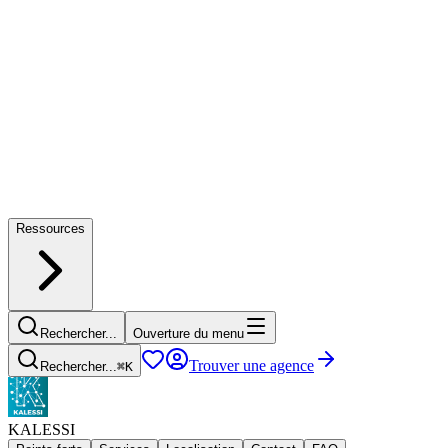
Ressources
Rechercher...
Ouverture du menu
Trouver une agence
Rechercher...
⌘
K
KALESSI