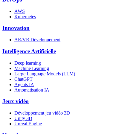
AWS
Kubernetes
Innovation
AR/VR Développement
Intelligence Artificielle
Deep learning
Machine Learning
Large Language Models (LLM)
ChatGPT
Agents IA
Automatisation IA
Jeux vidéo
Développement jeu vidéo 3D
Unity 3D
Unreal Engine