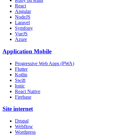
Ruby on Rails
React
Angular
NodeJS
Laravel
Symfony
VueJS
Azure
Application Mobile
Progressive Web Apps (PWA)
Flutter
Kotlin
Swift
Ionic
React Native
Firebase
Site internet
Drupal
Webflow
Wordpress