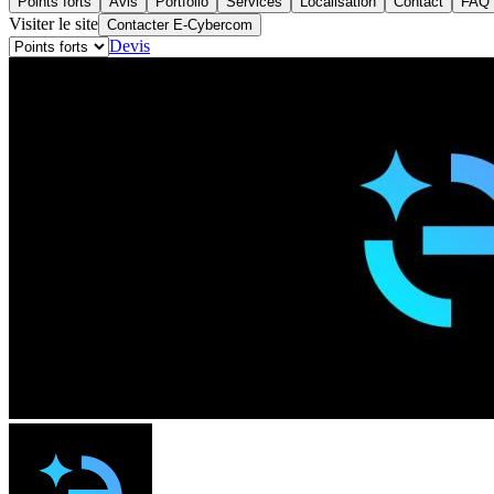
Points forts
Avis
Portfolio
Services
Localisation
Contact
FAQ
Visiter le site
Contacter E-Cybercom
Devis