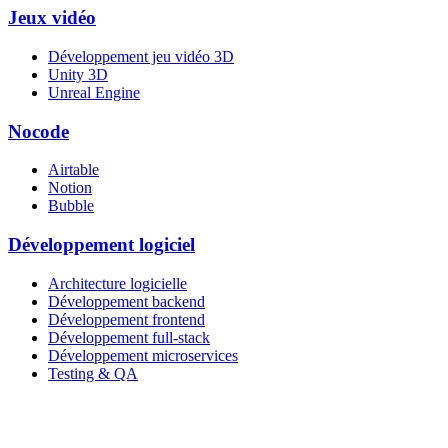
Jeux vidéo
Développement jeu vidéo 3D
Unity 3D
Unreal Engine
Nocode
Airtable
Notion
Bubble
Développement logiciel
Architecture logicielle
Développement backend
Développement frontend
Développement full-stack
Développement microservices
Testing & QA