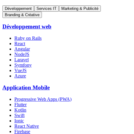
Développement
Services IT
Marketing & Publicité
Branding & Créative
Développement web
Ruby on Rails
React
Angular
NodeJS
Laravel
Symfony
VueJS
Azure
Application Mobile
Progressive Web Apps (PWA)
Flutter
Kotlin
Swift
Ionic
React Native
Firebase