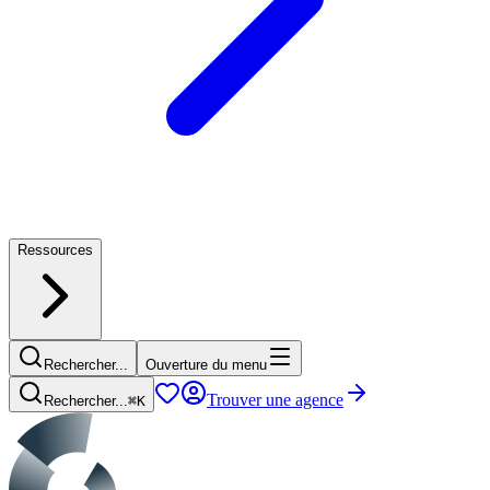
Ressources
Rechercher...
Ouverture du menu
Trouver une agence
Rechercher...
⌘
K