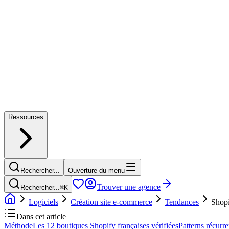
Ressources
Rechercher...
Ouverture du menu
Trouver une agence
Rechercher...
⌘
K
Logiciels
Création site e-commerce
Tendances
Shopi
Dans cet article
Méthode
Les 12 boutiques Shopify françaises vérifiées
Patterns récurre