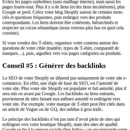
Évitez les pages orphelines (sans maillage interne), mais aussi les
pages fourre-tout. Plus il y a de liens (et des liens incohérents), plus
Google se perd. Créez votre blog Shopify autour de certains mots-
clés et questions fréquentes, puis redirigez vers des produits
correspondants. Les liens doivent être cohérents, hiérarchisés et
respecter un cocon sémantique (nous verrons plus bas en quoi cela
consiste).
Si vous vendez des T-shirts, organisez votre contenu autour des
questions de votre cible (matière, types de T-shirt, comparatif de
marques…), puis, aiguillez vers vos pages catégories ou produits.
Conseil #5 : Générer des backlinks
Le SEO de votre Shopify ne dépend pas uniquement de votre site e-
commerce. En effet, une règle de base du SEO, est l’autorité de
votre site. Plus votre site Shopify est populaire et fait autorité, plus il
sera mis en avant par Google. Les backlinks ou liens entrants,
proviennent de sites faisant eux-mêmes autorité et redirigent vers
votre site. Par exemple, votre marque de T-shirt peut être citée dans
un article de Vogue ou de GQ, des médias à gros trafic.
Le principe des backlinks n’est pas tant d’avoir plein de sites qui
redirigent vers votre boutique Shopify, mais des sites de qualité.
Google se fie à la preuve sociale (lien follow : on recommande votre