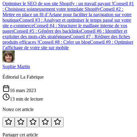
Optimiser le SEO de son site Shopify : un travail payant !
Conseil #1
: Choisissez soigneusement votre template Shopify
Conseil #2 :
Mettre en place un fil d’Ariane pour faciliter la navigation sur votre
boutique
Conseil #3 : Analyser et optimiser le temps passé sur votre
site e-commerce
Conseil #4 : Structurer le maillage interne de vos
pages
Conseil #5 : Générer des backlinks
Conseil #6 : Identifier et
exploiter des mots-clés stratégiques
Conseil #7 : Rédiger des fiches
produits efficaces !
Conseil #8 : Créer un blog
Conseil #9 : Optimiser
l’affichage de votre site sur mobile
Sophie Martin
Éditorial La Fabrique
16 mars 2023
13 min de lecture
Notez cet article
Partager cet article