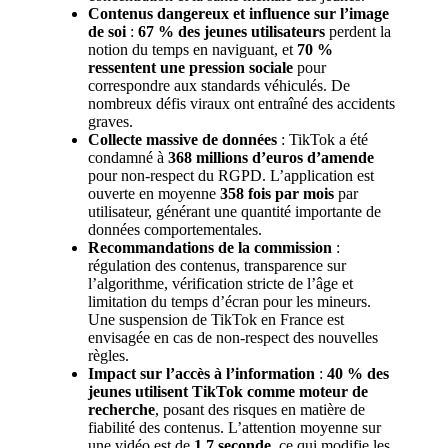
Contenus dangereux et influence sur l’image
de soi
:
67 % des jeunes utilisateurs
perdent la
notion du temps en naviguant, et
70 %
ressentent une pression sociale
pour
correspondre aux standards véhiculés. De
nombreux défis viraux ont entraîné des accidents
graves.
Collecte massive de données
: TikTok a été
condamné à
368 millions d’euros d’amende
pour non-respect du RGPD. L’application est
ouverte en moyenne
358 fois par mois
par
utilisateur, générant une quantité importante de
données comportementales.
Recommandations de la commission
:
régulation des contenus, transparence sur
l’algorithme, vérification stricte de l’âge et
limitation du temps d’écran pour les mineurs.
Une suspension de TikTok en France est
envisagée en cas de non-respect des nouvelles
règles.
Impact sur l’accès à l’information
:
40 % des
jeunes utilisent TikTok comme moteur de
recherche
, posant des risques en matière de
fiabilité des contenus. L’attention moyenne sur
une vidéo est de
1,7 seconde
, ce qui modifie les