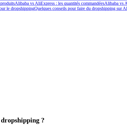
 produits
Alibaba vs AliExpress : les quantités commandées
Alibaba vs A
our le dropshipping
Quelques conseils pour faire du dropshipping sur A
e dropshipping ?