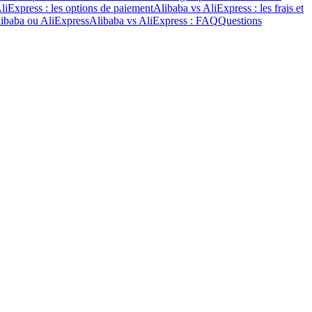
liExpress : les options de paiement
Alibaba vs AliExpress : les frais et
libaba ou AliExpress
Alibaba vs AliExpress : FAQ
Questions