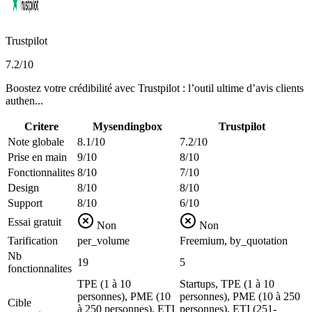
Trustpilot
7.2
/10
Boostez votre crédibilité avec Trustpilot : l’outil ultime d’avis clients
authen...
Critere
Mysendingbox
Trustpilot
Note globale
8.1/10
7.2/10
Prise en main
9/10
8/10
Fonctionnalites
8/10
7/10
Design
8/10
8/10
Support
8/10
6/10
Essai gratuit
Non
Non
Tarification
per_volume
Freemium, by_quotation
Nb
19
5
fonctionnalites
TPE (1 à 10
Startups, TPE (1 à 10
personnes), PME (10
personnes), PME (10 à 250
Cible
à 250 personnes), ETI
personnes), ETI (251-