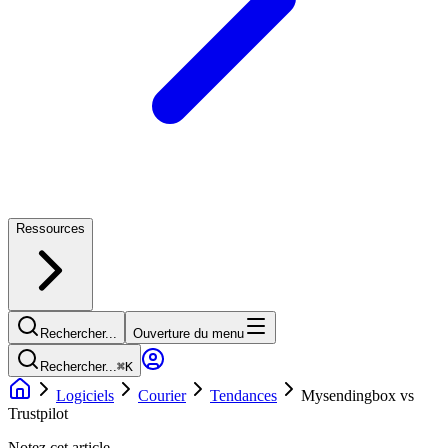
Ressources
Rechercher...
Ouverture du menu
Rechercher...
⌘
K
Logiciels
Courier
Tendances
Mysendingbox vs
Trustpilot
Notez cet article