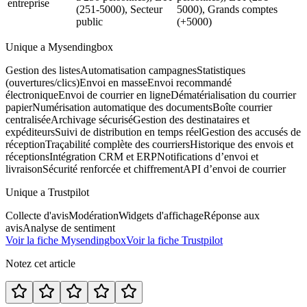
entreprise
(251-5000), Secteur
5000), Grands comptes
public
(+5000)
Unique a Mysendingbox
Gestion des listes
Automatisation campagnes
Statistiques
(ouvertures/clics)
Envoi en masse
Envoi recommandé
électronique
Envoi de courrier en ligne
Dématérialisation du courrier
papier
Numérisation automatique des documents
Boîte courrier
centralisée
Archivage sécurisé
Gestion des destinataires et
expéditeurs
Suivi de distribution en temps réel
Gestion des accusés de
réception
Traçabilité complète des courriers
Historique des envois et
réceptions
Intégration CRM et ERP
Notifications d’envoi et
livraison
Sécurité renforcée et chiffrement
API d’envoi de courrier
Unique a Trustpilot
Collecte d'avis
Modération
Widgets d'affichage
Réponse aux
avis
Analyse de sentiment
Voir la fiche Mysendingbox
Voir la fiche Trustpilot
Notez cet article