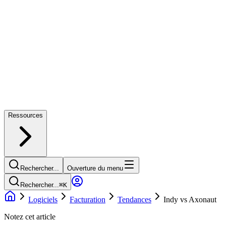
Ressources
Rechercher...
Ouverture du menu
Rechercher...
⌘
K
Logiciels
Facturation
Tendances
Indy vs Axonaut
Notez cet article