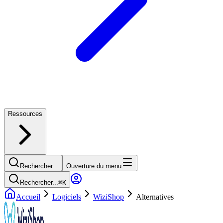
Ressources
Rechercher...
Ouverture du menu
Rechercher...
⌘
K
Accueil
Logiciels
WiziShop
Alternatives