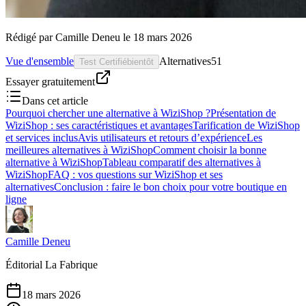
Rédigé par
Camille Deneu
le
18 mars 2026
Vue d'ensemble
Alternatives
51
Test Certifié
bientôt
Essayer gratuitement
Dans cet article
Pourquoi chercher une alternative à WiziShop ?
Présentation de
WiziShop : ses caractéristiques et avantages
Tarification de WiziShop
et services inclus
Avis utilisateurs et retours d’expérience
Les
meilleures alternatives à WiziShop
Comment choisir la bonne
alternative à WiziShop
Tableau comparatif des alternatives à
WiziShop
FAQ : vos questions sur WiziShop et ses
alternatives
Conclusion : faire le bon choix pour votre boutique en
ligne
Camille Deneu
Éditorial La Fabrique
18 mars 2026