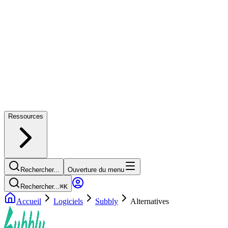
Ressources
Rechercher...
Ouverture du menu
Rechercher...
⌘
K
Accueil
Logiciels
Subbly
Alternatives