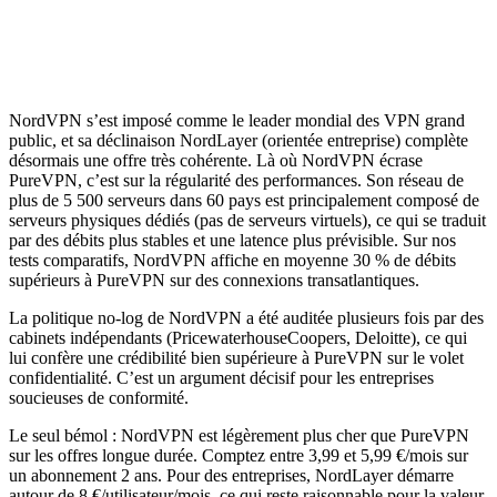
NordVPN s’est imposé comme le leader mondial des VPN grand
public, et sa déclinaison NordLayer (orientée entreprise) complète
désormais une offre très cohérente. Là où NordVPN écrase
PureVPN, c’est sur la régularité des performances. Son réseau de
plus de 5 500 serveurs dans 60 pays est principalement composé de
serveurs physiques dédiés (pas de serveurs virtuels), ce qui se traduit
par des débits plus stables et une latence plus prévisible. Sur nos
tests comparatifs, NordVPN affiche en moyenne 30 % de débits
supérieurs à PureVPN sur des connexions transatlantiques.
La politique no-log de NordVPN a été auditée plusieurs fois par des
cabinets indépendants (PricewaterhouseCoopers, Deloitte), ce qui
lui confère une crédibilité bien supérieure à PureVPN sur le volet
confidentialité. C’est un argument décisif pour les entreprises
soucieuses de conformité.
Le seul bémol : NordVPN est légèrement plus cher que PureVPN
sur les offres longue durée. Comptez entre 3,99 et 5,99 €/mois sur
un abonnement 2 ans. Pour des entreprises, NordLayer démarre
autour de 8 €/utilisateur/mois, ce qui reste raisonnable pour la valeur