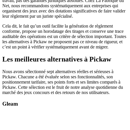
travail, pas des garanties juridiques absolues. Chez La Fabrique du
Net, nous recommandons systématiquement aux entreprises qui
organisent des jeux avec des dotations significatives de faire valider
leur règlement par un juriste spécialisé.
Cela dit, le fait qu’un outil facilite la génération de règlement
conforme, propose un horodatage des tirages et conserve une trace
auditable des opérations est un critère de sélection important. Toutes
les alternatives à Pickaw ne proposent pas ce niveau de rigueur, et
c’est un point à vérifier systématiquement avant de migrer.
Les meilleures alternatives à Pickaw
Nous avons sélectionné sept alternatives réelles et sérieuses à
Pickaw. Chacune a été évaluée selon ses fonctionnalités, son
positionnement tarifaire, ses points forts et ses limites comparés à
Pickaw. Cette sélection est le fruit de notre analyse quotidienne du
marché des jeux concours et des retours de nos utilisateurs.
Gleam