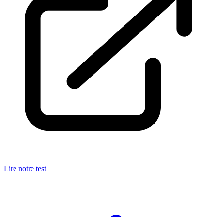
Lire notre test