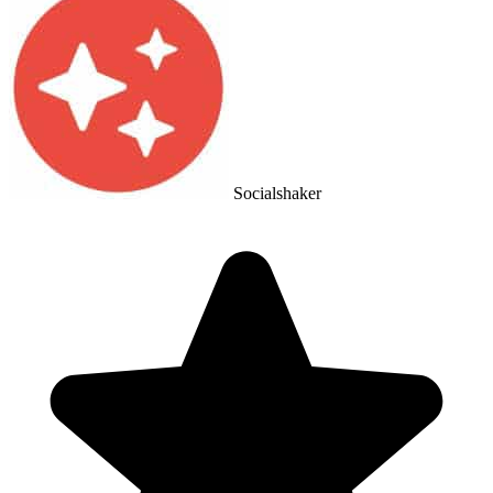
Socialshaker