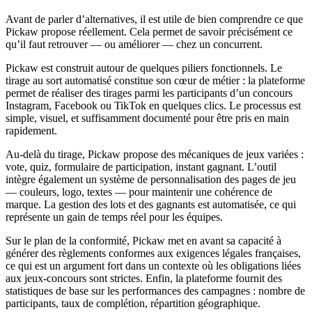
Avant de parler d’alternatives, il est utile de bien comprendre ce que
Pickaw propose réellement. Cela permet de savoir précisément ce
qu’il faut retrouver — ou améliorer — chez un concurrent.
Pickaw est construit autour de quelques piliers fonctionnels. Le
tirage au sort automatisé constitue son cœur de métier : la plateforme
permet de réaliser des tirages parmi les participants d’un concours
Instagram, Facebook ou TikTok en quelques clics. Le processus est
simple, visuel, et suffisamment documenté pour être pris en main
rapidement.
Au-delà du tirage, Pickaw propose des mécaniques de jeux variées :
vote, quiz, formulaire de participation, instant gagnant. L’outil
intègre également un système de personnalisation des pages de jeu
— couleurs, logo, textes — pour maintenir une cohérence de
marque. La gestion des lots et des gagnants est automatisée, ce qui
représente un gain de temps réel pour les équipes.
Sur le plan de la conformité, Pickaw met en avant sa capacité à
générer des règlements conformes aux exigences légales françaises,
ce qui est un argument fort dans un contexte où les obligations liées
aux jeux-concours sont strictes. Enfin, la plateforme fournit des
statistiques de base sur les performances des campagnes : nombre de
participants, taux de complétion, répartition géographique.