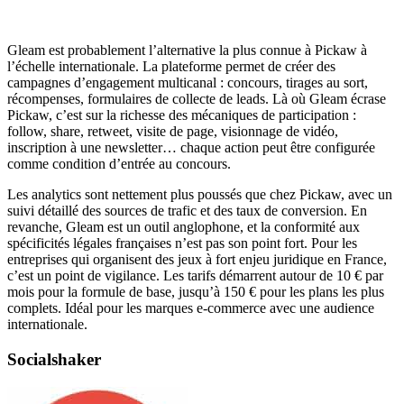
Gleam est probablement l’alternative la plus connue à Pickaw à
l’échelle internationale. La plateforme permet de créer des
campagnes d’engagement multicanal : concours, tirages au sort,
récompenses, formulaires de collecte de leads. Là où Gleam écrase
Pickaw, c’est sur la richesse des mécaniques de participation :
follow, share, retweet, visite de page, visionnage de vidéo,
inscription à une newsletter… chaque action peut être configurée
comme condition d’entrée au concours.
Les analytics sont nettement plus poussés que chez Pickaw, avec un
suivi détaillé des sources de trafic et des taux de conversion. En
revanche, Gleam est un outil anglophone, et la conformité aux
spécificités légales françaises n’est pas son point fort. Pour les
entreprises qui organisent des jeux à fort enjeu juridique en France,
c’est un point de vigilance. Les tarifs démarrent autour de 10 € par
mois pour la formule de base, jusqu’à 150 € pour les plans les plus
complets. Idéal pour les marques e-commerce avec une audience
internationale.
Socialshaker