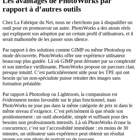
Les avantages de PhotoWorks par
rapport à d’autres outils
Chez La Fabrique du Net, nous ne cherchons pas à disqualifier un
outil pour en promouvoir un autre. PhotoWorks a des atouts réels
qui expliquent son adoption par un certain profil d’utilisateurs, et il
serait malhonnête de les passer sous silence.
Par rapport à des solutions comme GIMP ou même Photoshop en
mode découverte, PhotoWorks offre une expérience utilisateur
beaucoup plus guidée. Là où GIMP peut dérouter par sa complexité
et son interface vieillissante, PhotoWorks propose un parcours clair,
presque intuitif. C’est particulièrement utile pour les TPE qui ont
besoin qu’un non-spécialiste puisse retraiter des images sans
formation préalable.
Par rapport à Photoshop ou Lightroom, la comparaison est
évidemment moins favorable sur le plan fonctionnel, mais
PhotoWorks ne joue pas dans la même catégorie de prix ni dans le
même niveau d’exigence. C’est précisément là que réside son
positionnement : un outil abordable, simple et suffisant pour des
besoins non professionnels intensifs. Là où PhotoWorks écrase la
concurrence, c’est sur l’accessibilité immédiate : en moins de 30
minutes, un utilisateur sans expérience peut obtenir un résultat
propre sur une photo de portrait ou de paysage.