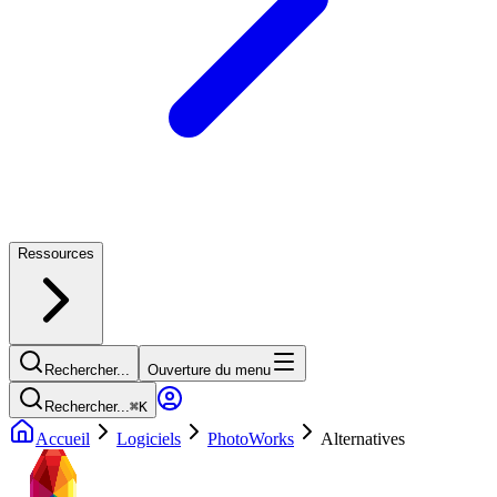
Ressources
Rechercher...
Ouverture du menu
Rechercher...
⌘
K
Accueil
Logiciels
PhotoWorks
Alternatives