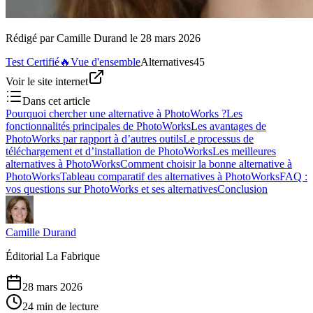
Rédigé par
Camille Durand
le
28 mars 2026
Test Certifié
🔥
Vue d'ensemble
Alternatives
45
Voir le site internet
Dans cet article
Pourquoi chercher une alternative à PhotoWorks ?
Les
fonctionnalités principales de PhotoWorks
Les avantages de
PhotoWorks par rapport à d’autres outils
Le processus de
téléchargement et d’installation de PhotoWorks
Les meilleures
alternatives à PhotoWorks
Comment choisir la bonne alternative à
PhotoWorks
Tableau comparatif des alternatives à PhotoWorks
FAQ :
vos questions sur PhotoWorks et ses alternatives
Conclusion
Camille Durand
Éditorial La Fabrique
28 mars 2026
24 min de lecture