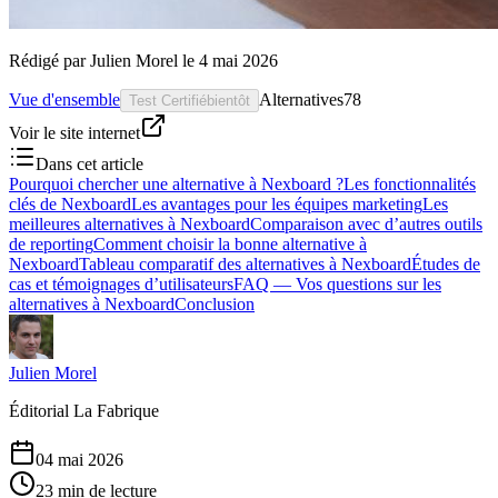
Rédigé par
Julien Morel
le
4 mai 2026
Vue d'ensemble
Alternatives
78
Test Certifié
bientôt
Voir le site internet
Dans cet article
Pourquoi chercher une alternative à Nexboard ?
Les fonctionnalités
clés de Nexboard
Les avantages pour les équipes marketing
Les
meilleures alternatives à Nexboard
Comparaison avec d’autres outils
de reporting
Comment choisir la bonne alternative à
Nexboard
Tableau comparatif des alternatives à Nexboard
Études de
cas et témoignages d’utilisateurs
FAQ — Vos questions sur les
alternatives à Nexboard
Conclusion
Julien Morel
Éditorial La Fabrique
04 mai 2026
23 min de lecture