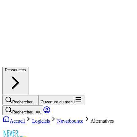
Ressources
Rechercher...
Ouverture du menu
Rechercher...
⌘
K
Accueil
Logiciels
Neverbounce
Alternatives