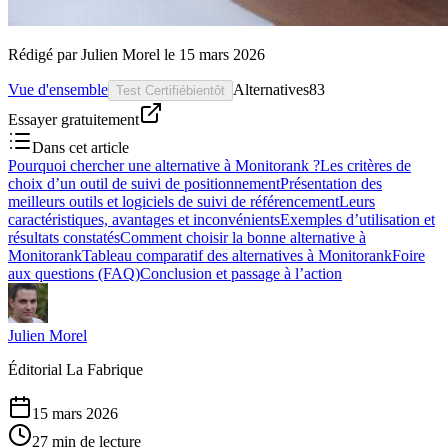
Rédigé par
Julien Morel
le
15 mars 2026
Vue d'ensemble
Alternatives
83
Test Certifié
bientôt
Essayer gratuitement
Dans cet article
Pourquoi chercher une alternative à Monitorank ?
Les critères de
choix d’un outil de suivi de positionnement
Présentation des
meilleurs outils et logiciels de suivi de référencement
Leurs
caractéristiques, avantages et inconvénients
Exemples d’utilisation et
résultats constatés
Comment choisir la bonne alternative à
Monitorank
Tableau comparatif des alternatives à Monitorank
Foire
aux questions (FAQ)
Conclusion et passage à l’action
Julien Morel
Éditorial La Fabrique
15 mars 2026
27 min de lecture