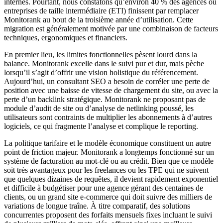
internes. Pourtant, nous constatons qu’environ 40 % des agences ou
entreprises de taille intermédiaire (ETI) finissent par remplacer
Monitorank au bout de la troisième année d’utilisation. Cette
migration est généralement motivée par une combinaison de facteurs
techniques, ergonomiques et financiers.
En premier lieu, les limites fonctionnelles pèsent lourd dans la
balance. Monitorank excelle dans le suivi pur et dur, mais pèche
lorsqu’il s’agit d’offrir une vision holistique du référencement.
Aujourd’hui, un consultant SEO a besoin de corréler une perte de
position avec une baisse de vitesse de chargement du site, ou avec la
perte d’un backlink stratégique. Monitorank ne proposant pas de
module d’audit de site ou d’analyse de netlinking poussé, les
utilisateurs sont contraints de multiplier les abonnements à d’autres
logiciels, ce qui fragmente l’analyse et complique le reporting.
La politique tarifaire et le modèle économique constituent un autre
point de friction majeur. Monitorank a longtemps fonctionné sur un
système de facturation au mot-clé ou au crédit. Bien que ce modèle
soit très avantageux pour les freelances ou les TPE qui ne suivent
que quelques dizaines de requêtes, il devient rapidement exponentiel
et difficile à budgétiser pour une agence gérant des centaines de
clients, ou un grand site e-commerce qui doit suivre des milliers de
variations de longue traîne. À titre comparatif, des solutions
concurrentes proposent des forfaits mensuels fixes incluant le suivi