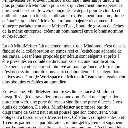
MindMeister est souvent considéré comme l’alternative directe la
plus populaire à Mindomo pour ceux qui cherchent une expérience
purement basée sur le web. Conçu dès le départ pour le cloud, cet
outil brille par son interface utilisateur extrêmement moderne, fluide
et épurée, qui a bénéficié d’une refonte majeure récemment. Il
s’intègre parfaitement avec MeisterTask, l’outil de gestion de tâches
de la même entreprise, créant un pont naturel entre le brainstorming
et l’exécution.
Là où MindMeister fait nettement mieux que Mindomo, c’est dans la
fluidité de la collaboration en temps réel et l’esthétique générale de
ses cartes. Les thèmes proposés par défaut sont élégants et prêts à
être présentés en comité de direction sans aucune modification.
L’expérience utilisateur est intuitive au point qu’aucune formation
n’est nécessaire pour de nouveaux collaborateurs. Les intégrations
natives avec Google Workspace ou Microsoft Teams sont également
plus abouties et fiables au quotidien.
En revanche, MindMeister montre ses limites face à Mindomo
lorsqu’il s’agit de travailler hors connexion. Étant une application
purement web, une perte de réseau signifie une perte d’accès à vos
outils de création. De plus, MindMeister ne propose pas de
diagramme de Gantt natif aussi poussé que son concurrent, vous
obligeant à basculer vers MeisterTask. Côté tarif, comptez entre 6 et
15 euros par mois et par utilisateur, un budget légèrement supérieur
pour les entreprises, justifié par le design premium. C’est l’outil idéal