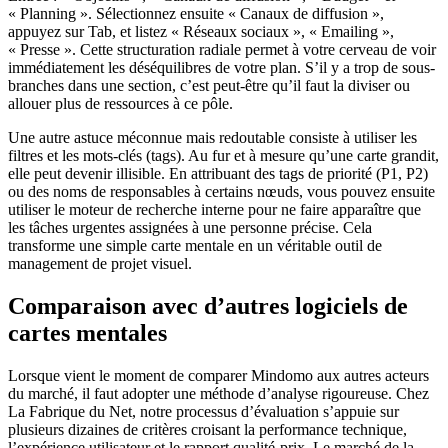
« Planning ». Sélectionnez ensuite « Canaux de diffusion »,
appuyez sur Tab, et listez « Réseaux sociaux », « Emailing »,
« Presse ». Cette structuration radiale permet à votre cerveau de voir
immédiatement les déséquilibres de votre plan. S’il y a trop de sous-
branches dans une section, c’est peut-être qu’il faut la diviser ou
allouer plus de ressources à ce pôle.
Une autre astuce méconnue mais redoutable consiste à utiliser les
filtres et les mots-clés (tags). Au fur et à mesure qu’une carte grandit,
elle peut devenir illisible. En attribuant des tags de priorité (P1, P2)
ou des noms de responsables à certains nœuds, vous pouvez ensuite
utiliser le moteur de recherche interne pour ne faire apparaître que
les tâches urgentes assignées à une personne précise. Cela
transforme une simple carte mentale en un véritable outil de
management de projet visuel.
Comparaison avec d’autres logiciels de
cartes mentales
Lorsque vient le moment de comparer Mindomo aux autres acteurs
du marché, il faut adopter une méthode d’analyse rigoureuse. Chez
La Fabrique du Net, notre processus d’évaluation s’appuie sur
plusieurs dizaines de critères croisant la performance technique,
l’expérience utilisateur et le rapport qualité-prix. Le marché de la