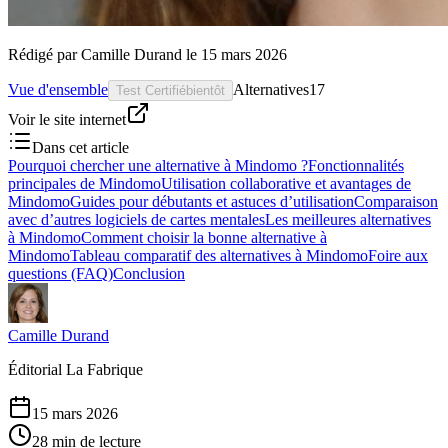
Rédigé par
Camille Durand
le
15 mars 2026
Vue d'ensemble
Alternatives
17
Test Certifié
bientôt
Voir le site internet
Dans cet article
Pourquoi chercher une alternative à Mindomo ?
Fonctionnalités
principales de Mindomo
Utilisation collaborative et avantages de
Mindomo
Guides pour débutants et astuces d’utilisation
Comparaison
avec d’autres logiciels de cartes mentales
Les meilleures alternatives
à Mindomo
Comment choisir la bonne alternative à
Mindomo
Tableau comparatif des alternatives à Mindomo
Foire aux
questions (FAQ)
Conclusion
Camille Durand
Éditorial La Fabrique
15 mars 2026
28 min de lecture