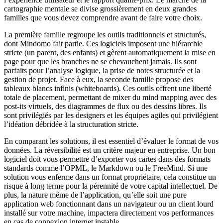
cartographie mentale se divise grossièrement en deux grandes
familles que vous devez comprendre avant de faire votre choix.
La première famille regroupe les outils traditionnels et structurés,
dont Mindomo fait partie. Ces logiciels imposent une hiérarchie
stricte (un parent, des enfants) et gèrent automatiquement la mise en
page pour que les branches ne se chevauchent jamais. Ils sont
parfaits pour l’analyse logique, la prise de notes structurée et la
gestion de projet. Face à eux, la seconde famille propose des
tableaux blancs infinis (whiteboards). Ces outils offrent une liberté
totale de placement, permettant de mixer du mind mapping avec des
post-its virtuels, des diagrammes de flux ou des dessins libres. Ils
sont privilégiés par les designers et les équipes agiles qui privilégient
l’idéation débridée à la structuration stricte.
En comparant les solutions, il est essentiel d’évaluer le format de vos
données. La réversibilité est un critère majeur en entreprise. Un bon
logiciel doit vous permettre d’exporter vos cartes dans des formats
standards comme l’OPML, le Markdown ou le FreeMind. Si une
solution vous enferme dans un format propriétaire, cela constitue un
risque à long terme pour la pérennité de votre capital intellectuel. De
plus, la nature même de l’application, qu’elle soit une pure
application web fonctionnant dans un navigateur ou un client lourd
installé sur votre machine, impactera directement vos performances
en cas de connexion internet instable.