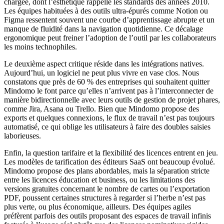
chargée, dont l’esthétique rappelle les standards des années 2010.
Les équipes habituées à des outils ultra-épurés comme Notion ou
Figma ressentent souvent une courbe d’apprentissage abrupte et un
manque de fluidité dans la navigation quotidienne. Ce décalage
ergonomique peut freiner l’adoption de l’outil par les collaborateurs
les moins technophiles.
Le deuxième aspect critique réside dans les intégrations natives.
Aujourd’hui, un logiciel ne peut plus vivre en vase clos. Nous
constatons que près de 60 % des entreprises qui souhaitent quitter
Mindomo le font parce qu’elles n’arrivent pas à l’interconnecter de
manière bidirectionnelle avec leurs outils de gestion de projet phares,
comme Jira, Asana ou Trello. Bien que Mindomo propose des
exports et quelques connexions, le flux de travail n’est pas toujours
automatisé, ce qui oblige les utilisateurs à faire des doubles saisies
laborieuses.
Enfin, la question tarifaire et la flexibilité des licences entrent en jeu.
Les modèles de tarification des éditeurs SaaS ont beaucoup évolué.
Mindomo propose des plans abordables, mais la séparation stricte
entre les licences éducation et business, ou les limitations des
versions gratuites concernant le nombre de cartes ou l’exportation
PDF, poussent certaines structures à regarder si l’herbe n’est pas
plus verte, ou plus économique, ailleurs. Des équipes agiles
préfèrent parfois des outils proposant des espaces de travail infinis