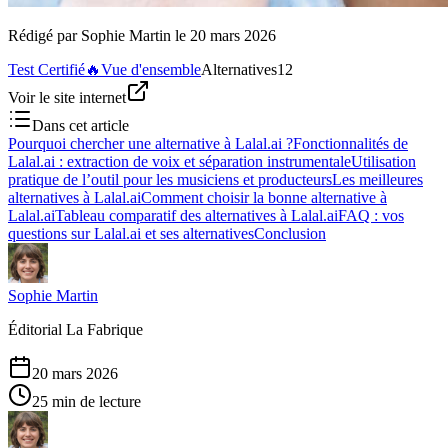
Rédigé par
Sophie Martin
le
20 mars 2026
Test Certifié
🔥
Vue d'ensemble
Alternatives
12
Voir le site internet
Dans cet article
Pourquoi chercher une alternative à Lalal.ai ?
Fonctionnalités de
Lalal.ai : extraction de voix et séparation instrumentale
Utilisation
pratique de l’outil pour les musiciens et producteurs
Les meilleures
alternatives à Lalal.ai
Comment choisir la bonne alternative à
Lalal.ai
Tableau comparatif des alternatives à Lalal.ai
FAQ : vos
questions sur Lalal.ai et ses alternatives
Conclusion
Sophie Martin
Éditorial La Fabrique
20 mars 2026
25 min de lecture