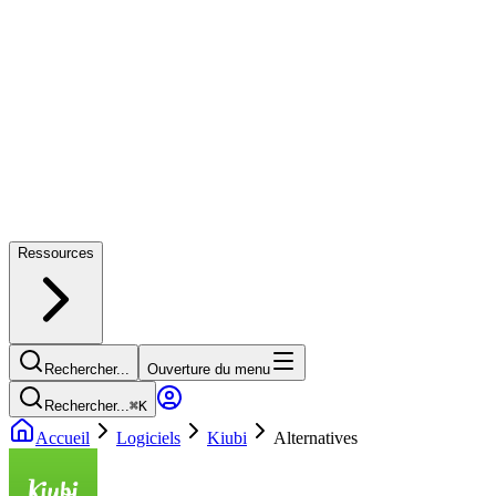
Ressources
Rechercher...
Ouverture du menu
Rechercher...
⌘
K
Accueil
Logiciels
Kiubi
Alternatives