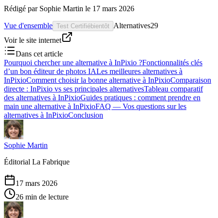
Rédigé par
Sophie Martin
le
17 mars 2026
Vue d'ensemble
Alternatives
29
Test Certifié
bientôt
Voir le site internet
Dans cet article
Pourquoi chercher une alternative à InPixio ?
Fonctionnalités clés
d’un bon éditeur de photos IA
Les meilleures alternatives à
InPixio
Comment choisir la bonne alternative à InPixio
Comparaison
directe : InPixio vs ses principales alternatives
Tableau comparatif
des alternatives à InPixio
Guides pratiques : comment prendre en
main une alternative à InPixio
FAQ — Vos questions sur les
alternatives à InPixio
Conclusion
Sophie Martin
Éditorial La Fabrique
17 mars 2026
26 min de lecture