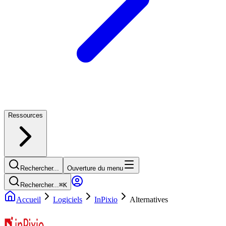
Ressources
Rechercher...
Ouverture du menu
Rechercher...
⌘
K
Accueil
Logiciels
InPixio
Alternatives