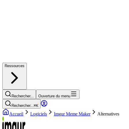
Ressources
Rechercher...
Ouverture du menu
Rechercher...
⌘
K
Accueil
Logiciels
Imgur Meme Maker
Alternatives