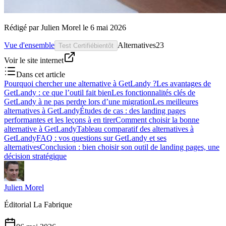
Rédigé par
Julien Morel
le
6 mai 2026
Vue d'ensemble
Alternatives
23
Test Certifié
bientôt
Voir le site internet
Dans cet article
Pourquoi chercher une alternative à GetLandy ?
Les avantages de
GetLandy : ce que l’outil fait bien
Les fonctionnalités clés de
GetLandy à ne pas perdre lors d’une migration
Les meilleures
alternatives à GetLandy
Études de cas : des landing pages
performantes et les leçons à en tirer
Comment choisir la bonne
alternative à GetLandy
Tableau comparatif des alternatives à
GetLandy
FAQ : vos questions sur GetLandy et ses
alternatives
Conclusion : bien choisir son outil de landing pages, une
décision stratégique
Julien Morel
Éditorial La Fabrique