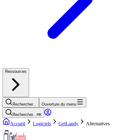
Ressources
Rechercher...
Ouverture du menu
Rechercher...
⌘
K
Accueil
Logiciels
GetLandy
Alternatives