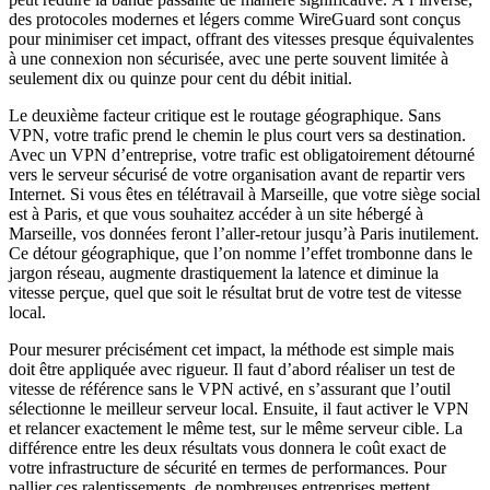
des protocoles modernes et légers comme WireGuard sont conçus
pour minimiser cet impact, offrant des vitesses presque équivalentes
à une connexion non sécurisée, avec une perte souvent limitée à
seulement dix ou quinze pour cent du débit initial.
Le deuxième facteur critique est le routage géographique. Sans
VPN, votre trafic prend le chemin le plus court vers sa destination.
Avec un VPN d’entreprise, votre trafic est obligatoirement détourné
vers le serveur sécurisé de votre organisation avant de repartir vers
Internet. Si vous êtes en télétravail à Marseille, que votre siège social
est à Paris, et que vous souhaitez accéder à un site hébergé à
Marseille, vos données feront l’aller-retour jusqu’à Paris inutilement.
Ce détour géographique, que l’on nomme l’effet trombonne dans le
jargon réseau, augmente drastiquement la latence et diminue la
vitesse perçue, quel que soit le résultat brut de votre test de vitesse
local.
Pour mesurer précisément cet impact, la méthode est simple mais
doit être appliquée avec rigueur. Il faut d’abord réaliser un test de
vitesse de référence sans le VPN activé, en s’assurant que l’outil
sélectionne le meilleur serveur local. Ensuite, il faut activer le VPN
et relancer exactement le même test, sur le même serveur cible. La
différence entre les deux résultats vous donnera le coût exact de
votre infrastructure de sécurité en termes de performances. Pour
pallier ces ralentissements, de nombreuses entreprises mettent