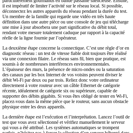
particulièrement gourmands en bande passante silencieuse. Ensuite,
il est impératif de limiter l’activité sur le réseau local. Si possible,
déconnectez les autres appareils du réseau pendant la durée du test.
Un membre de la famille qui regarde une vidéo en très haute
définition dans une autre pièce ou une console de jeu qui télécharge
une mise à jour absorbera une part significative du débit total,
rendant votre mesure totalement caduque par rapport à la capacité
réelle de la ligne fournie par l’opérateur.
La deuxième étape concerne la connectique. C’est une règle d’or en
diagnostic réseau : un test de vitesse fiable doit toujours être réalisé
via une connexion filaire. Le réseau sans fil, bien que pratique, est
soumis à de nombreuses interférences environnementales.
L’épaisseur des murs, la présence de micro-ondes ou la saturation
des canaux par les box Internet de vos voisins peuvent diviser le
débit Wi-Fi par deux ou par trois. Reliez donc votre ordinateur
directement à votre routeur avec un câble Ethernet de catégorie
récente, idéalement de catégorie six ou supérieure, capable de
supporter des débits gigabits. Si vous êtes obligé de tester en Wi-Fi,
placez-vous dans la même pièce que le routeur, sans aucun obstacle
physique entre les deux appareils.
La dernière étape est l’exécution et l’interprétation. Lancez l’outil de
test que vous avez sélectionné et vérifiez manuellement le serveur
qui vous a été attribué. Les systèmes automatiques se trompent
parfois, n’hésitez pas à forcer la sélection d’un serveur hébergé dans