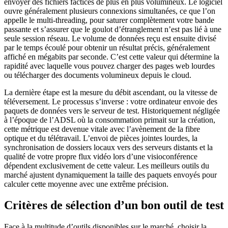
envoyer des fichiers factices de plus en plus volumineux. Le logiciel
ouvre généralement plusieurs connexions simultanées, ce que l’on
appelle le multi-threading, pour saturer complètement votre bande
passante et s’assurer que le goulot d’étranglement n’est pas lié à une
seule session réseau. Le volume de données reçu est ensuite divisé
par le temps écoulé pour obtenir un résultat précis, généralement
affiché en mégabits par seconde. C’est cette valeur qui détermine la
rapidité avec laquelle vous pouvez charger des pages web lourdes
ou télécharger des documents volumineux depuis le cloud.
La dernière étape est la mesure du débit ascendant, ou la vitesse de
téléversement. Le processus s’inverse : votre ordinateur envoie des
paquets de données vers le serveur de test. Historiquement négligée
à l’époque de l’ADSL où la consommation primait sur la création,
cette métrique est devenue vitale avec l’avènement de la fibre
optique et du télétravail. L’envoi de pièces jointes lourdes, la
synchronisation de dossiers locaux vers des serveurs distants et la
qualité de votre propre flux vidéo lors d’une visioconférence
dépendent exclusivement de cette valeur. Les meilleurs outils du
marché ajustent dynamiquement la taille des paquets envoyés pour
calculer cette moyenne avec une extrême précision.
Critères de sélection d’un bon outil de test
Face à la multitude d’outils disponibles sur le marché, choisir la