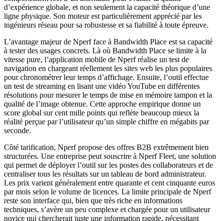
d’expérience globale, et non seulement la capacité théorique d’une
ligne physique. Son moteur est particulièrement apprécié par les
ingénieurs réseau pour sa robustesse et sa fiabilité à toute épreuve.
L’avantage majeur de Nperf face à Bandwidth Place est sa capacité
à tester des usages concrets. Là où Bandwidth Place se limite à la
vitesse pure, l’application mobile de Nperf réalise un test de
navigation en chargeant réellement les sites web les plus populaires
pour chronométrer leur temps d’affichage. Ensuite, l’outil effectue
un test de streaming en lisant une vidéo YouTube en différentes
résolutions pour mesurer le temps de mise en mémoire tampon et la
qualité de l’image obtenue. Cette approche empirique donne un
score global sur cent mille points qui reflète beaucoup mieux la
réalité perçue par l’utilisateur qu’un simple chiffre en mégabits par
seconde.
Côté tarification, Nperf propose des offres B2B extrêmement bien
structurées. Une entreprise peut souscrire à Nperf Fleet, une solution
qui permet de déployer l’outil sur les postes des collaborateurs et de
centraliser tous les résultats sur un tableau de bord administrateur.
Les prix varient généralement entre quarante et cent cinquante euros
par mois selon le volume de licences. La limite principale de Nperf
reste son interface qui, bien que très riche en informations
techniques, s’avère un peu complexe et chargée pour un utilisateur
novice qui chercherait juste une information rapide, nécessitant