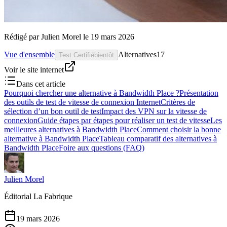
Rédigé par
Julien Morel
le
19 mars 2026
Vue d'ensemble
Alternatives
17
Test Certifié
bientôt
Voir le site internet
Dans cet article
Pourquoi chercher une alternative à Bandwidth Place ?
Présentation
des outils de test de vitesse de connexion Internet
Critères de
sélection d’un bon outil de test
Impact des VPN sur la vitesse de
connexion
Guide étapes par étapes pour réaliser un test de vitesse
Les
meilleures alternatives à Bandwidth Place
Comment choisir la bonne
alternative à Bandwidth Place
Tableau comparatif des alternatives à
Bandwidth Place
Foire aux questions (FAQ)
Julien Morel
Éditorial La Fabrique
19 mars 2026