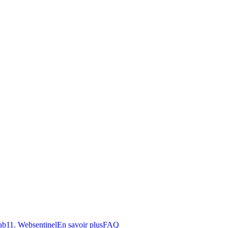
ab
11
.
Websentinel
En savoir plus
FAQ