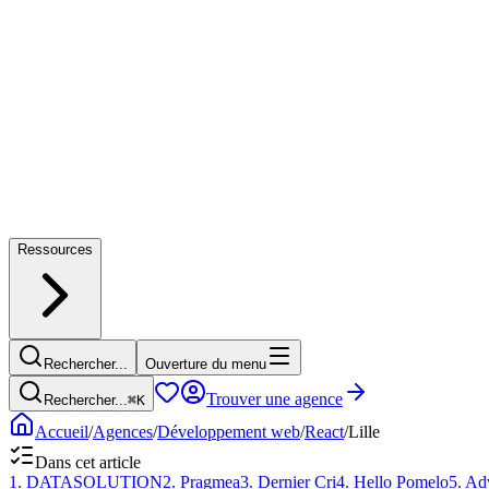
Ressources
Rechercher...
Ouverture du menu
Trouver une agence
Rechercher...
⌘
K
Accueil
/
Agences
/
Développement web
/
React
/
Lille
Dans cet article
1
.
DATASOLUTION
2
.
Pragmea
3
.
Dernier Cri
4
.
Hello Pomelo
5
.
Adv