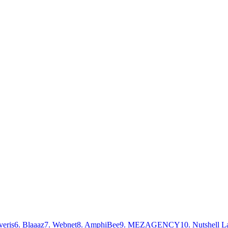
eris
6
.
Blaaaz
7
.
Webnet
8
.
AmphiBee
9
.
MEZAGENCY
10
.
Nutshell L