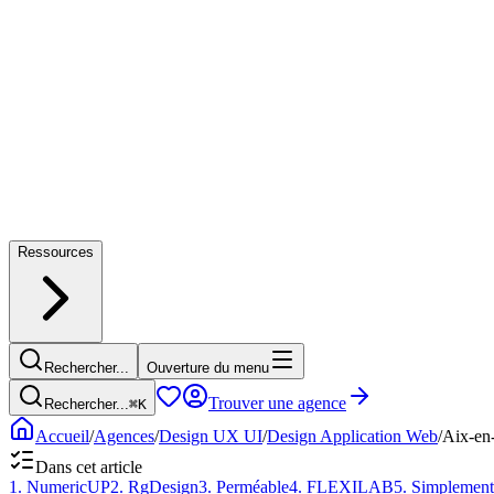
Ressources
Rechercher...
Ouverture du menu
Trouver une agence
Rechercher...
⌘
K
Accueil
/
Agences
/
Design UX UI
/
Design Application Web
/
Aix-en
Dans cet article
1
.
NumericUP
2
.
RgDesign
3
.
Perméable
4
.
FLEXILAB
5
.
Simplement