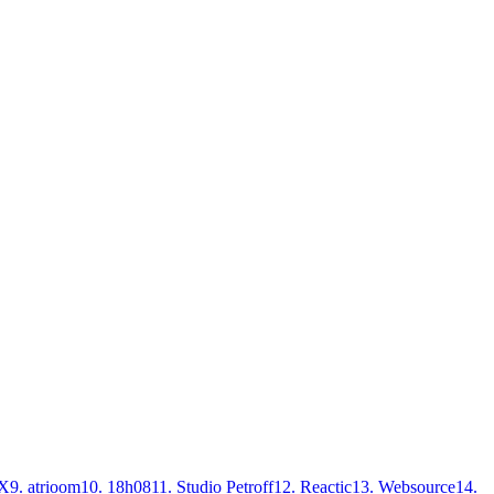
X
9
.
atrioom
10
.
18h08
11
.
Studio Petroff
12
.
Reactic
13
.
Websource
14
.