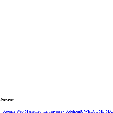
-Provence
 - Agence Web Marseille
6
.
La Traverse
7
.
Adeliom
8
.
WELCOME MA