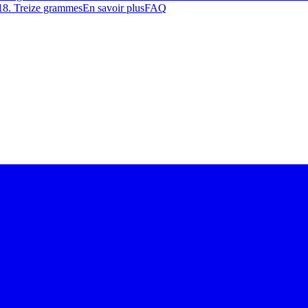
18
.
Treize grammes
En savoir plus
FAQ