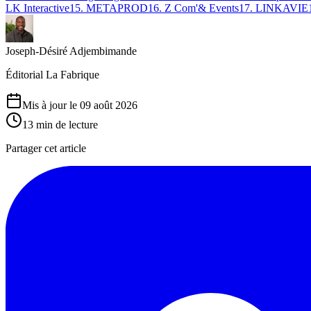
LK Interactive
15
.
METAPROD
16
.
Z Com'& Events
17
.
LINKAVIE
Joseph-Désiré Adjembimande
Éditorial La Fabrique
Mis à jour le 09 août 2026
13
min de lecture
Partager cet article