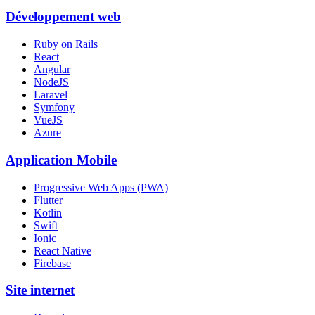
Développement web
Ruby on Rails
React
Angular
NodeJS
Laravel
Symfony
VueJS
Azure
Application Mobile
Progressive Web Apps (PWA)
Flutter
Kotlin
Swift
Ionic
React Native
Firebase
Site internet