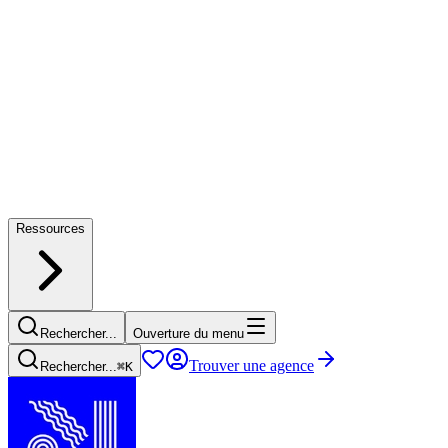
Ressources
Rechercher...
Ouverture du menu
Trouver une agence
Rechercher...
⌘
K