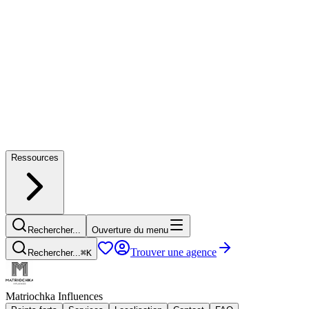
Ressources
Rechercher...
Ouverture du menu
Trouver une agence
Rechercher...
⌘
K
Matriochka Influences